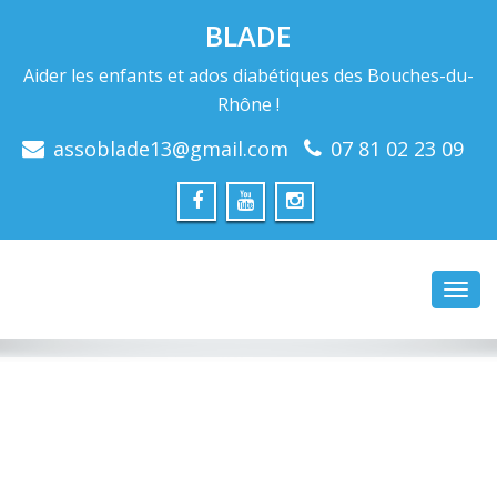
BLADE
Aider les enfants et ados diabétiques des Bouches-du-
Rhône !
assoblade13@gmail.com
07 81 02 23 09
Toggl
navig