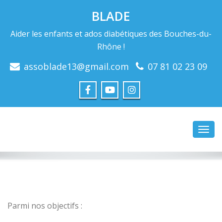
BLADE
Aider les enfants et ados diabétiques des Bouches-du-
Rhône !
assoblade13@gmail.com
07 81 02 23 09
Toggl
navig
Parmi nos objectifs :